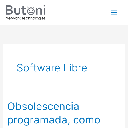
Ir
Men
al
princ
contenido
Software Libre
Obsolescencia
Obsolescencia
programada,
programada, como
como