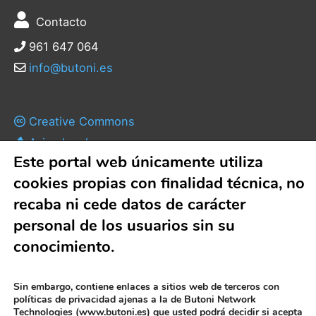
Contacto
961 647 064
info@butoni.es
Creative Commons
Aviso legal
Este portal web únicamente utiliza
Política de privacidad
cookies propias con finalidad técnica, no
Política de cookies
recaba ni cede datos de carácter
personal de los usuarios sin su
Condiciones de contratación
conocimiento.
Como contratar
Formas de pago
Sin embargo, contiene enlaces a sitios web de terceros con
políticas de privacidad ajenas a la de Butoni Network
Technologies (
www.butoni.es)
que usted podrá decidir si acepta