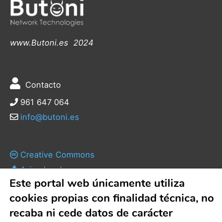
www.Butoni.es 2024
Contacto
961 647 064
info@butoni.es
Creative Commons
Aviso legal
Este portal web únicamente utiliza
Política de privacidad
cookies propias con finalidad técnica, no
Política de cookies
recaba ni cede datos de carácter