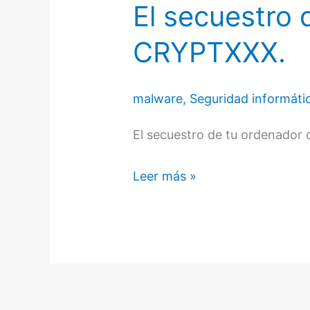
El secuestro 
El
secuestro
CRYPTXXX.
de
tu
malware
,
Seguridad informáti
ordenador
con
El secuestro de tu ordenador
el
malware
Leer más »
CRYPTXXX.